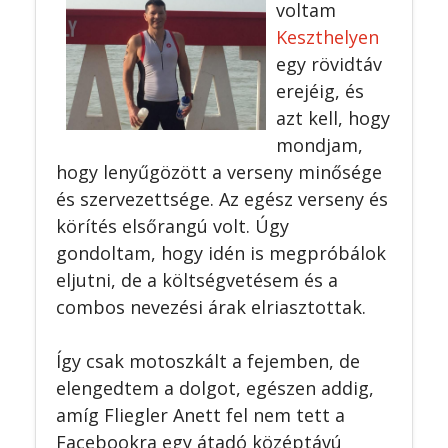
voltam
Keszthelyen
egy rövidtáv
erejéig, és
azt kell, hogy
mondjam,
hogy lenyűgözött a verseny minősége
és szervezettsége. Az egész verseny és
körítés elsőrangú volt. Úgy
gondoltam, hogy idén is megpróbálok
eljutni, de a költségvetésem és a
combos nevezési árak elriasztottak.
Így csak motoszkált a fejemben, de
elengedtem a dolgot, egészen addig,
amíg Fliegler Anett fel nem tett a
Facebookra egy átadó középtávú