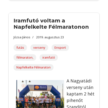
Iramfutó voltam a
Napfelkelte Félmaratonon
Józsa János
2019. augusztus 23
futás
verseny
Ensport
félmaraton,
iramfutó
Napfelkelte Félmaraton
A Nagyatádi
verseny után
kaptam 2 hét
pihenőt
Szanditól,