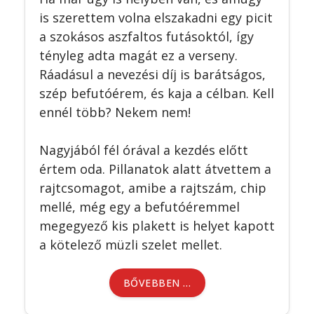
is szerettem volna elszakadni egy picit
a szokásos aszfaltos futásoktól, így
tényleg adta magát ez a verseny.
Ráadásul a nevezési díj is barátságos,
szép befutóérem, és kaja a célban. Kell
ennél több? Nekem nem!
Nagyjából fél órával a kezdés előtt
értem oda. Pillanatok alatt átvettem a
rajtcsomagot, amibe a rajtszám, chip
mellé, még egy a befutóéremmel
megegyező kis plakett is helyet kapott
a kötelező müzli szelet mellet.
BŐVEBBEN …