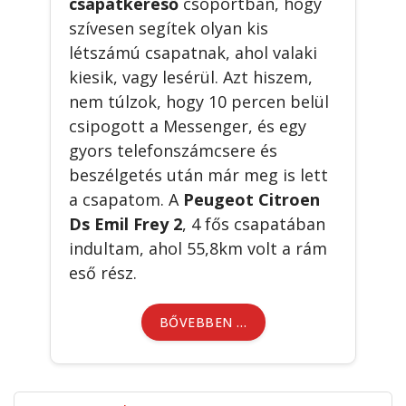
csapatkereső
csoportban, hogy
szívesen segítek olyan kis
létszámú csapatnak, ahol valaki
kiesik, vagy lesérül. Azt hiszem,
nem túlzok, hogy 10 percen belül
csipogott a Messenger, és egy
gyors telefonszámcsere és
beszélgetés után már meg is lett
a csapatom. A
Peugeot Citroen
Ds Emil Frey 2
, 4 fős csapatában
indultam, ahol 55,8km volt a rám
eső rész.
BŐVEBBEN …