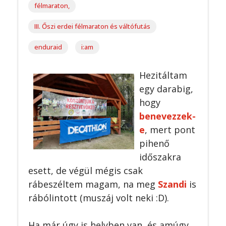
félmaraton,
III. Őszi erdei félmaraton és váltófutás
enduraid
i:am
Hezitáltam
egy darabig,
hogy
benevezzek-
e
, mert pont
pihenő
időszakra
esett, de végül mégis csak
rábeszéltem magam, na meg
Szandi
is
rábólintott (muszáj volt neki :D).
Ha már úgy is helyben van, és amúgy