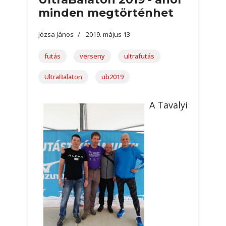
minden megtörténhet
Józsa János
2019. május 13
futás
verseny
ultrafutás
UltraBalaton
ub2019
A Tavalyi