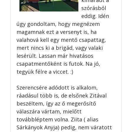
szórásból
eddig. Idén
úgy gondoltam, hogy megnézem
magamnak ezt a versenyt is, ha
valahová kell egy mentő csapattag,
mert nincs ki a brigád, vagy valaki
lesérült. Lassan már hivatásos
csapatmentőként is futok. Na jó,
tegyük félre a viccet. :)
Szerencsére adódott is alkalom,
ráadásul több is, de elsőnek Zitával
beszéltem, így az ő megerősítő
válaszára vártam, mielőtt
továbbléptem volna. Ziita ( alias
Sárkányok Anyja) pedig, nem váratott