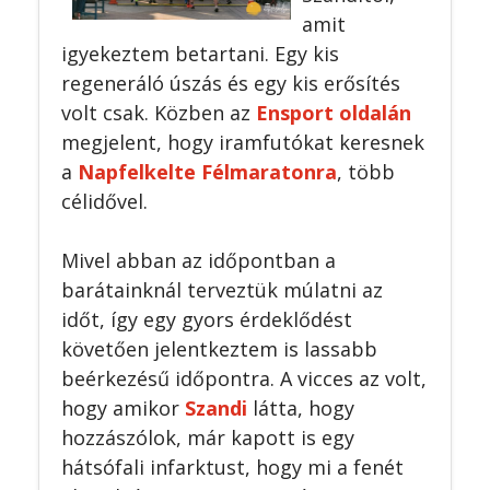
amit
igyekeztem betartani. Egy kis
regeneráló úszás és egy kis erősítés
volt csak. Közben az
Ensport oldalán
megjelent, hogy iramfutókat keresnek
a
Napfelkelte Félmaratonra
, több
célidővel.
Mivel abban az időpontban a
barátainknál terveztük múlatni az
időt, így egy gyors érdeklődést
követően jelentkeztem is lassabb
beérkezésű időpontra. A vicces az volt,
hogy amikor
Szandi
látta, hogy
hozzászólok, már kapott is egy
hátsófali infarktust, hogy mi a fenét