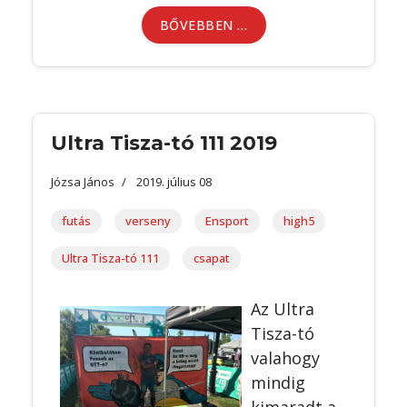
BŐVEBBEN …
Ultra Tisza-tó 111 2019
Józsa János
2019. július 08
futás
verseny
Ensport
high5
Ultra Tisza-tó 111
csapat
Az Ultra
Tisza-tó
valahogy
mindig
kimaradt a