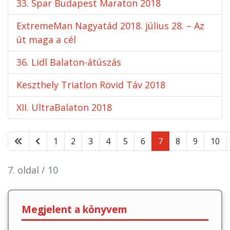
33. Spar Budapest Maraton 2018
ExtremeMan Nagyatád 2018. július 28. – Az
út maga a cél
36. Lidl Balaton-átúszás
Keszthely Triatlon Rövid Táv 2018
XII. UltraBalaton 2018
1
2
3
4
5
6
7
8
9
10
7. oldal / 10
Megjelent a könyvem