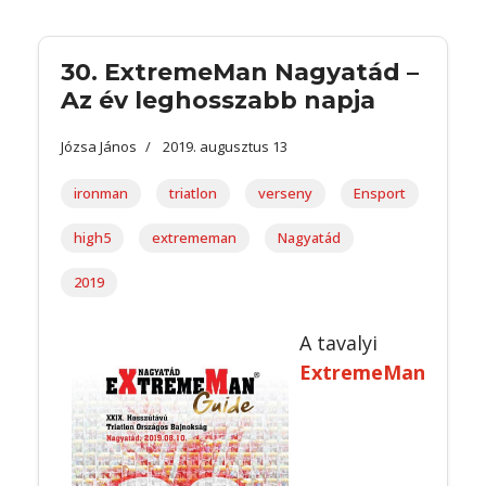
30. ExtremeMan Nagyatád –
Az év leghosszabb napja
Józsa János
2019. augusztus 13
ironman
triatlon
verseny
Ensport
high5
extrememan
Nagyatád
2019
A tavalyi
ExtremeMan