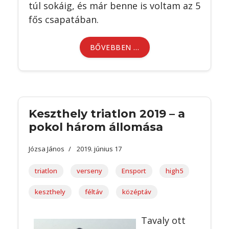
túl sokáig, és már benne is voltam az 5
fős csapatában.
BŐVEBBEN …
Keszthely triatlon 2019 – a
pokol három állomása
Józsa János
2019. június 17
triatlon
verseny
Ensport
high5
keszthely
féltáv
középtáv
Tavaly ott