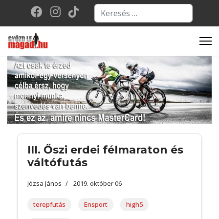
Keresés...
Type 2 or more character
III. Őszi erdei félmaraton és
váltófutás
Józsa János
2019. október 06
terepfutás
Ensport
high5