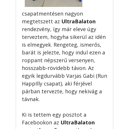
csapatmentésen nagyon
megtetszett az
UltraBalaton
rendezvény, így már eleve úgy
terveztem, hogyha sikerül az idén
is elmegyek. Rengeteg, ismerős,
barát is jelezte, hogy indul ezen a
roppant népszerű versenyen,
hosszabb-rövidebb távon. Az
egyik legdurvább Varjas Gabi (Run
HappIlly csapat), aki férjével
párban tervezte, hogy nekivág a
távnak.
Ki is tettem egy posztot a
Facebookon az
UltraBalaton