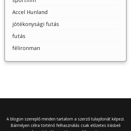
Accel Hunland
jótékonysági futás
futás
félironman
A blogon szereplő minden tartalom a szerző tulajdonát képezi.
Bármilyen célra történő felhasználás csak előzetes írásbeli