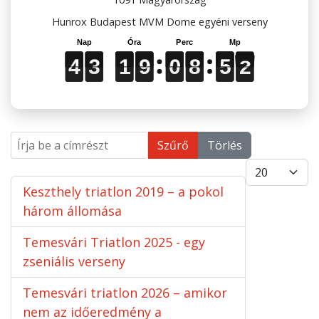
Hunrox Budapest MVM Dome egyéni verseny
4
4
4
3
3
3
1
1
1
9
9
9
0
0
0
8
8
8
5
5
5
1
2
1
4
3
1
9
0
8
5
2
Írja be a címrészt
Szűrő
Törlés
Tételek #
Keszthely triatlon 2019 – a pokol
három állomása
Temesvári Triatlon 2025 - egy
zseniális verseny
Temesvári triatlon 2026 – amikor
nem az időeredmény a