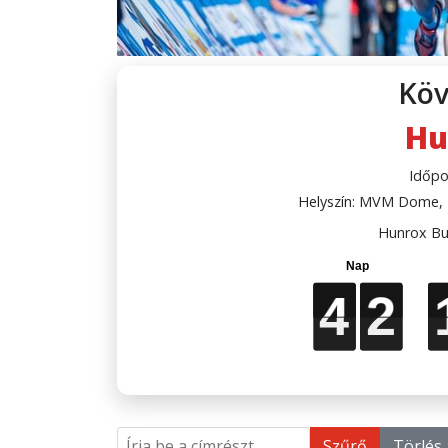
Köv
Hu
Időpo
Helyszín: MVM Dome, B
Hunrox Bu
4
4
4
4
2
2
2
2
Írja be a címrészt
Szűrő
Törlés