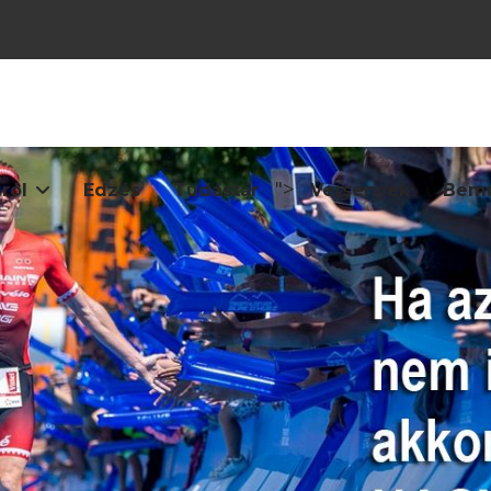
">
ról
Edzés
Tudástár
Versenyek
Bemu