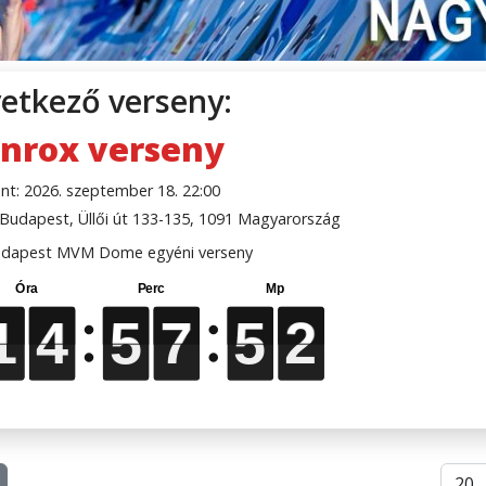
etkező verseny:
nrox verseny
nt: 2026. szeptember 18. 22:00
udapest, Üllői út 133-135, 1091 Magyarország
dapest MVM Dome egyéni verseny
1
1
1
1
4
4
4
4
5
5
5
5
7
7
7
7
5
5
5
5
1
1
1
1
Téte