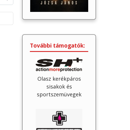
További támogatók:
Olasz kerékpáros
sisakok és
sportszemüvegek