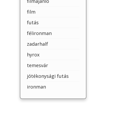
filmajánló
film
futás
félironman
zadarhalf
hyrox
temesvár
jótékonysági futás
ironman