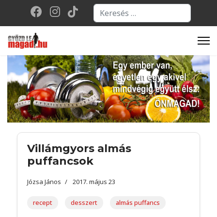
Keresés...
Type 2 or more character
Villámgyors almás
puffancsok
Józsa János
2017. május 23
recept
desszert
almás puffancs