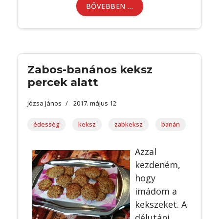
BŐVEBBEN …
Zabos-banános keksz
percek alatt
Józsa János
2017. május 12
édesség
keksz
zabkeksz
banán
Azzal
kezdeném,
hogy
imádom a
kekszeket. A
délutáni