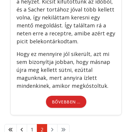
a helyzet. Kicsit kifutottunk az időből,
és a Sacher tortához jóval több kellett
volna, így nekiláttam keresni egy
mentő megoldást. Így találtam rá a
neten erre a receptre, amibe azért egy
picit belekontárkodtam.
Hogy ez mennyire jól sikerült, azt mi
sem bizonyítja jobban, hogy másnap
újra meg kellett sütni, ezúttal
magunknak, mert annyira ízlett
mindenkinek, amikor megkóstoltuk.
BŐVEBBEN …
1
2