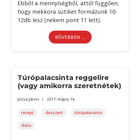
Ebből a mennyiségből, attól függően,
hogy mekkora sütiket formázunk 10-
12db lesz (nekem pont 11 lett).
BŐVEBBEN …
Túrópalacsinta reggelire
(vagy amikorra szeretnétek)
Józsa János
2017. május 14
recept
desszert
túrópalacsinta
diéta