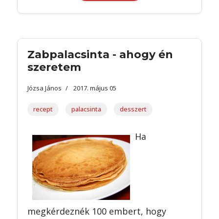
Zabpalacsinta - ahogy én
szeretem
Józsa János
2017. május 05
recept
palacsinta
desszert
Ha
megkérdeznék 100 embert, hogy