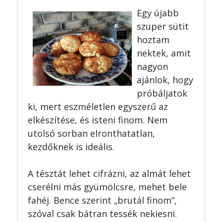
Egy újabb
szuper sütit
hoztam
nektek, amit
nagyon
ajánlok, hogy
próbáljatok
ki, mert eszméletlen egyszerű az
elkészítése, és isteni finom. Nem
utolsó sorban elronthatatlan,
kezdőknek is ideális.
A tésztát lehet cifrázni, az almát lehet
cserélni más gyümölcsre, mehet bele
fahéj. Bence szerint „brutál finom”,
szóval csak bátran tessék nekiesni.