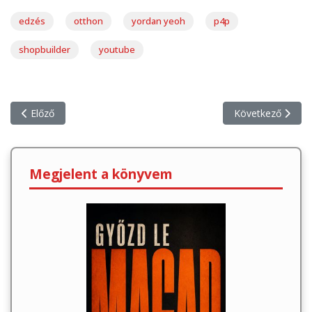
edzés
otthon
yordan yeoh
p4p
shopbuilder
youtube
Előző cikk: Eszközök, amiket az edzéshez használok
Következő cikk: H
Előző
Következő
Megjelent a könyvem