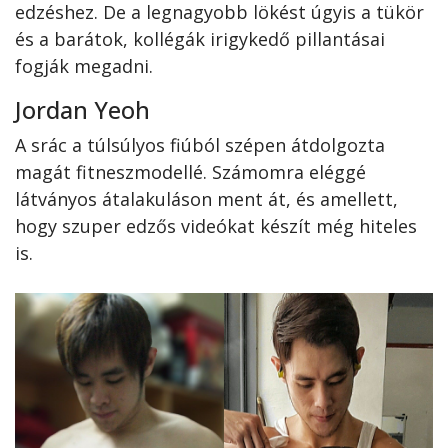
edzéshez. De a legnagyobb lökést úgyis a tükör
és a barátok, kollégák irigykedő pillantásai
fogják megadni.
Jordan Yeoh
A srác a túlsúlyos fiúból szépen átdolgozta
magát fitneszmodellé. Számomra eléggé
látványos átalakuláson ment át, és amellett,
hogy szuper edzős videókat készít még hiteles
is.