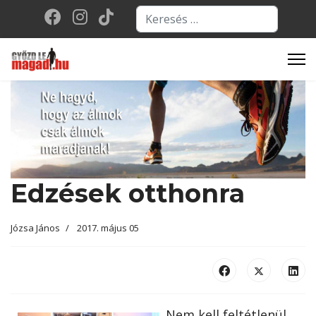
Keresés...
Type 2 or more character
Edzések otthonra
Józsa János
2017. május 05
Nem kell feltétlenül