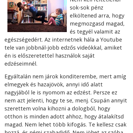
sok-sok pénz
elköltened arra, hogy
megmozgasd magad,
és tegyél valamit az
egészségedért. Az internetnek hála a Youtube
tele van jobbnál-jobb edzős videókkal, amiket
én is előszeretettel használok saját
edzéseimnél.
Egyáltalán nem járok konditerembe, mert amíg
elmegyek és hazajövök, annyi idő alatt
nagyjából le is nyomom az edzést. Persze ez
nem azt jelenti, hogy te se, menj. Csupán annyit
szerettem volna kihozni a dologból, hogy
otthon is minden adott ahhoz, hogy átalakítsd
magad. Nem lehet több kifogás. Te kellesz csak
hozzá, és némi szabadidő. Nem jöhet az szóba,