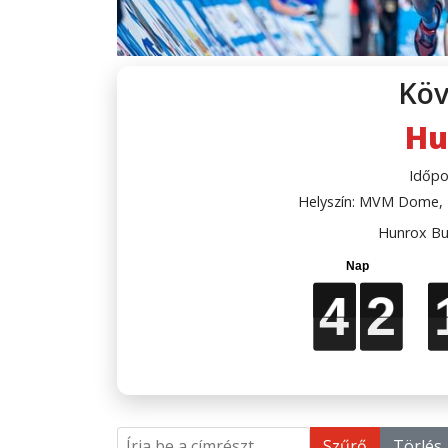
Köv
Hu
Időpo
Helyszín: MVM Dome, B
Hunrox Bu
4
4
4
4
2
2
2
2
Írja be a címrészt
Szűrő
Törlés