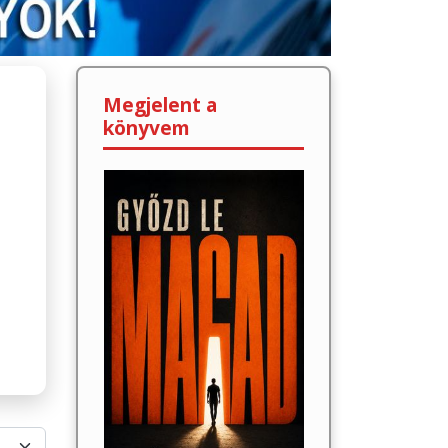
Megjelent a
könyvem
lek #