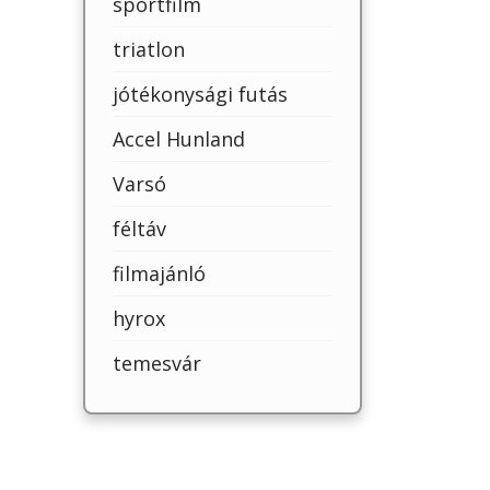
sportfilm
triatlon
jótékonysági futás
Accel Hunland
Varsó
féltáv
filmajánló
hyrox
temesvár