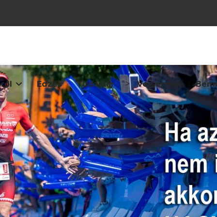
">
ról
Edzés
Tudástár
Versenyek
Bemu