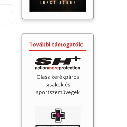
További támogatók:
Olasz kerékpáros
sisakok és
sportszemüvegek