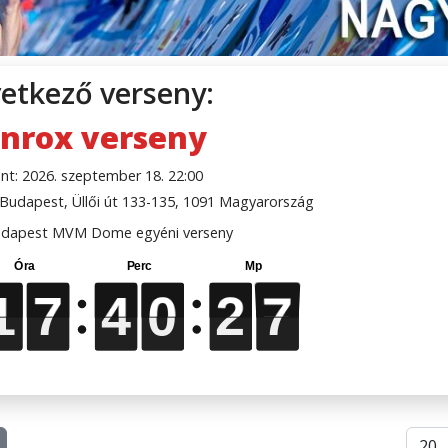
etkező verseny:
nrox verseny
nt: 2026. szeptember 18. 22:00
udapest, Üllői út 133-135, 1091 Magyarország
dapest MVM Dome egyéni verseny
5
6
1
1
1
1
7
7
7
7
4
4
4
4
0
0
0
0
2
2
2
2
5
6
Téte