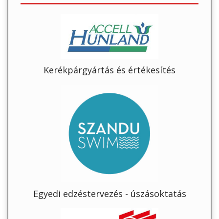
Kerékpárgyártás és értékesítés
Egyedi edzéstervezés - úszásoktatás