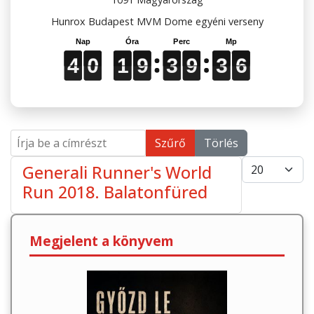
Hunrox Budapest MVM Dome egyéni verseny
4
4
4
0
0
0
1
1
1
9
9
9
3
3
3
9
9
9
3
3
3
5
6
5
4
0
1
9
3
9
3
6
Írja be a címrészt
Szűrő
Törlés
Tételek #
Generali Runner's World
Run 2018. Balatonfüred
Megjelent a könyvem