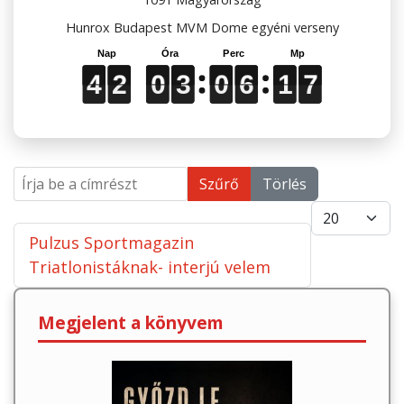
Hunrox Budapest MVM Dome egyéni verseny
4
4
4
2
2
2
0
0
0
3
3
3
0
0
0
6
6
6
1
1
1
6
7
7
4
2
0
3
0
6
1
6
Írja be a címrészt
Szűrő
Törlés
Tételek #
Pulzus Sportmagazin
Triatlonistáknak- interjú velem
Megjelent a könyvem