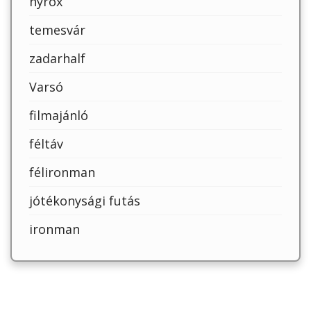
hyrox
temesvár
zadarhalf
Varsó
filmajánló
féltáv
félironman
jótékonysági futás
ironman