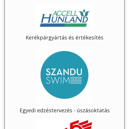
Kerékpárgyártás és értékesítés
Egyedi edzéstervezés - úszásoktatás