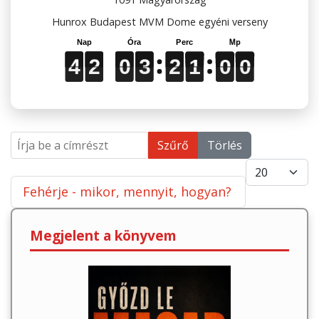
Hunrox Budapest MVM Dome egyéni verseny
4
4
4
2
2
2
0
0
0
3
3
3
2
2
2
0
1
5
0
9
0
4
2
0
3
2
0
5
9
1
0
0
Írja be a címrészt
Szűrő
Törlés
Tételek #
Fehérje - mikor, mennyit, hogyan?
Megjelent a könyvem