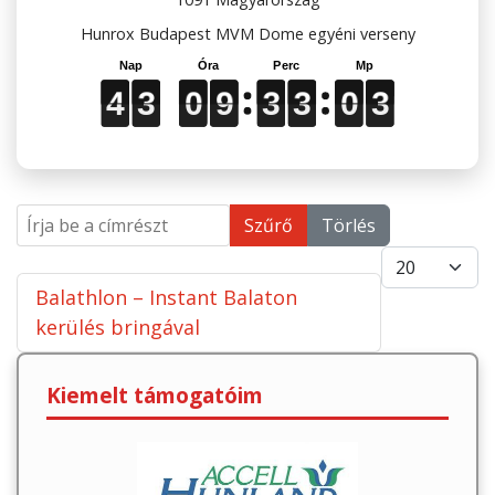
Hunrox Budapest MVM Dome egyéni verseny
4
4
4
3
3
3
0
0
0
9
9
9
3
3
3
3
3
3
0
0
0
2
3
4
3
0
9
3
3
0
2
3
Írja be a címrészt
Szűrő
Törlés
Tételek #
Balathlon – Instant Balaton
kerülés bringával
Kiemelt támogatóim