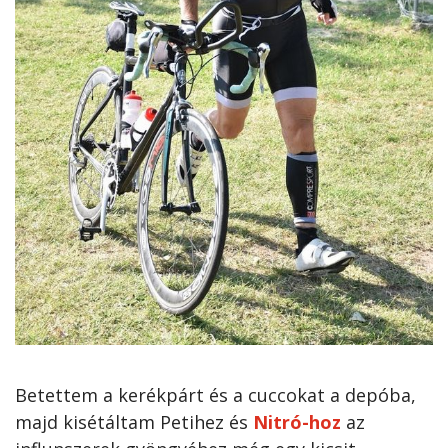
Betettem a kerékpárt és a cuccokat a depóba,
majd kisétáltam Petihez és
Nitró-hoz
az