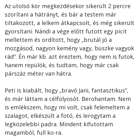
Az utolsó kör megkezdésekor sikerült 2 percre
szorítani a hátrányt, és bár a testem már
tiltakozott, a lelkem átkapcsolt, és még sikerült
gyorsítani. Nándi a vége előtt futott egy picit
mellettem és ordított, hogy „brutál jó a
mozgásod, nagyon kemény vagy, büszke vagyok
rád”. Én már kb. azt éreztem, hogy nem is futok,
hanem repülök, és tudtam, hogy már csak
párszáz méter van hátra.
Peti is kiabált, hogy „bravó Jani, fantasztikus”,
és már láttam a célfolyosót. Berohantam. Nem
is emlékszem, hogy mi volt, csak felemeltem a
szalagot, elkészült a fotó, és lerogytam a
legközelebbi padra. Mindent kifutottam
magamból, full ko-ra.