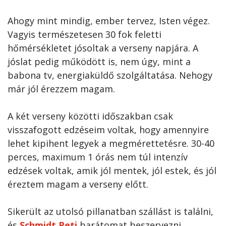
Ahogy mint mindig, ember tervez, Isten végez.
Vagyis természetesen 30 fok feletti
hőmérsékletet jósoltak a verseny napjára. A
jóslat pedig működött is, nem úgy, mint a
babona tv, energiaküldő szolgáltatása. Nehogy
már jól érezzem magam.
A két verseny közötti időszakban csak
visszafogott edzéseim voltak, hogy amennyire
lehet kipihent legyek a megmérettetésre. 30-40
perces, maximum 1 órás nem túl intenzív
edzések voltak, amik jól mentek, jól estek, és jól
éreztem magam a verseny előtt.
Sikerült az utolsó pillanatban szállást is találni,
és
Schmidt Peti
barátomat beszervezni