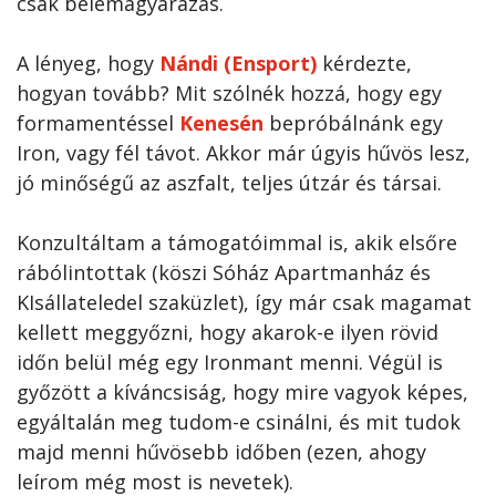
csak belemagyarázás.
A lényeg, hogy
Nándi (Ensport)
kérdezte,
hogyan tovább? Mit szólnék hozzá, hogy egy
formamentéssel
Kenesén
bepróbálnánk egy
Iron, vagy fél távot. Akkor már úgyis hűvös lesz,
jó minőségű az aszfalt, teljes útzár és társai.
Konzultáltam a támogatóimmal is, akik elsőre
rábólintottak (köszi Sóház Apartmanház és
KIsállateledel szaküzlet), így már csak magamat
kellett meggyőzni, hogy akarok-e ilyen rövid
időn belül még egy Ironmant menni. Végül is
győzött a kíváncsiság, hogy mire vagyok képes,
egyáltalán meg tudom-e csinálni, és mit tudok
majd menni hűvösebb időben (ezen, ahogy
leírom még most is nevetek).