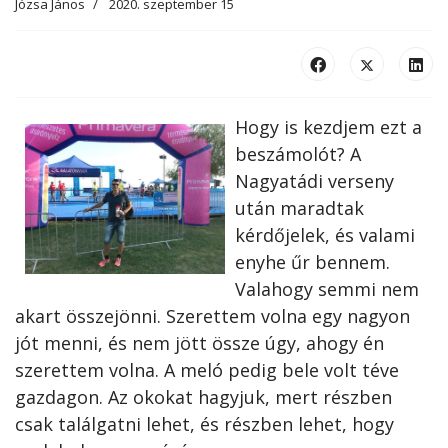
Józsa János
2020. szeptember 15
Hogy is kezdjem ezt a
beszámolót? A
Nagyatádi verseny
után maradtak
kérdőjelek, és valami
enyhe űr bennem.
Valahogy semmi nem
akart összejönni. Szerettem volna egy nagyon
jót menni, és nem jött össze úgy, ahogy én
szerettem volna. A meló pedig bele volt téve
gazdagon. Az okokat hagyjuk, mert részben
csak találgatni lehet, és részben lehet, hogy