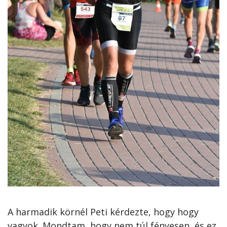
A harmadik körnél Peti kérdezte, hogy hogy
vagyok. Mondtam, hogy nem túl fényesen, és ez