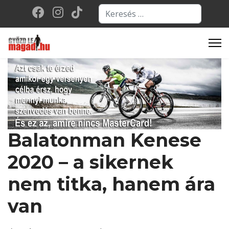
Keresés...
Type 2 or more character
Balatonman Kenese
2020 – a sikernek
nem titka, hanem ára
van