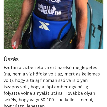
Úszás
Ezután a vízbe sétálva ért az első meglepetés
(na, nem a víz hőfoka volt az, mert az kellemes
volt), hogy a talaj finoman szólva is olyan
iszapos volt, hogy a lápi ember egy hétig
folyatta volna a nyálát utána. Továbbá olyan
sekély, hogy vagy 50-100-t be kellett menni,
hogy úszni lehessen.