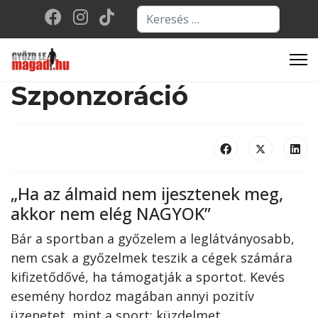
Keresés...
Type 2 or more character
Szponzoráció
„Ha az álmaid nem ijesztenek meg,
akkor nem elég NAGYOK”
Bár a sportban a győzelem a leglátványosabb,
nem csak a győzelmek teszik a cégek számára
kifizetődővé, ha támogatják a sportot. Kevés
esemény hordoz magában annyi pozitív
üzenetet, mint a sport: küzdelmet,