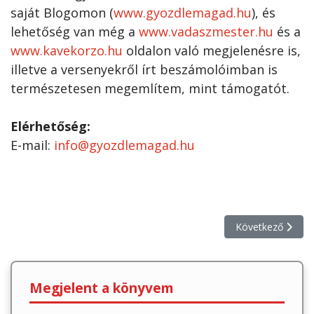
saját Blogomon (
www.gyozdlemagad.hu
), és
lehetőség van még a
www.vadaszmester.hu
és a
www.kavekorzo.hu
oldalon való megjelenésre is,
illetve a versenyekről írt beszámolóimban is
természetesen megemlítem, mint támogatót.
Elérhetőség:
E-mail:
info@gyozdlemagad.hu
Következő cikk: 
Következő
Megjelent a könyvem