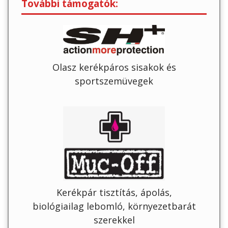
További támogatók:
Olasz kerékpáros sisakok és
sportszemüvegek
Kerékpár tisztítás, ápolás,
biológiailag lebomló, környezetbarát
szerekkel