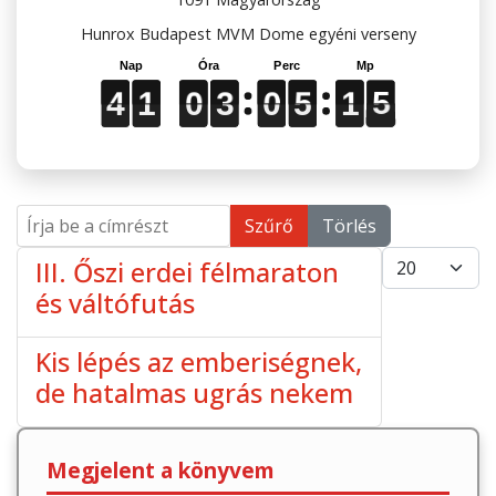
Hunrox Budapest MVM Dome egyéni verseny
4
4
4
1
1
1
0
0
0
3
3
3
0
0
0
5
5
5
1
1
1
5
5
5
4
1
0
3
0
5
1
5
Írja be a címrészt
Szűrő
Törlés
Tételek #
III. Őszi erdei félmaraton
és váltófutás
Kis lépés az emberiségnek,
de hatalmas ugrás nekem
Megjelent a könyvem