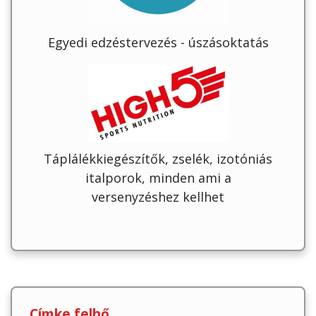
Egyedi edzéstervezés - úszásoktatás
Táplálékkiegészítők, zselék, izotóniás
italporok, minden ami a
versenyzéshez kellhet
Címke felhő