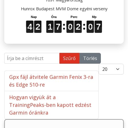
Hunrox Budapest MVM Dome egyéni verseny
4
4
4
2
2
2
1
1
1
7
7
7
0
0
0
2
2
2
0
0
0
7
7
7
4
2
1
7
0
2
0
7
Írja be a címrészt
Szűrő
Törlés
Tételek #
Gpx fájl átvitele Garmin Fenix 3-ra
és Edge 510-re
Hogyan vigyük át a
TrainingPeaks-ben kapott edzést
Garmin óránkra