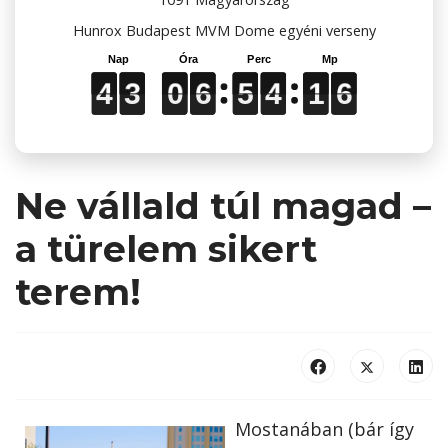
Hunrox Budapest MVM Dome egyéni verseny
4
4
4
3
3
3
0
0
0
6
6
6
5
5
5
4
4
4
1
1
1
5
5
5
4
3
0
6
5
4
1
5
Ne vállald túl magad –
a türelem sikert
terem!
Mostanában (bár így