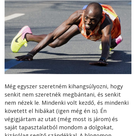
Még egyszer szeretném kihangsúlyozni, hogy
senkit nem szeretnék megbántani, és senkit
nem nézek le. Mindenki volt kezdő, és mindenki
követett el hibákat (igen még én is). Én
végigjártam az utat (még most is járom) és
saját tapasztalatból mondom a dolgokat,
kizárólag segítő szándékkal. A blogomon