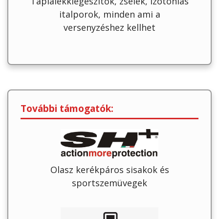
Táplálékkiegészítők, zselék, izotóniás
italporok, minden ami a
versenyzéshez kellhet
További támogatók:
Olasz kerékpáros sisakok és
sportszemüvegek