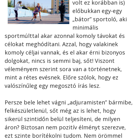
volt ez korábban is)
előbukkan egy-egy
„bátor” sportoló, aki
minimális
sportmúlttal akar azonnal komoly távokat és
célokat meghódítani. Azzal, hogy valakinek
komoly céljai vannak, és el akar érni bizonyos
dolgokat, nincs is semmi baj, sőt! Viszont
véleményem szerint sora van a történetnek,
mint a rétes evésnek. Előre szólok, hogy ez
valószínűleg egy megosztó írás lesz.
Persze bele lehet vágni „adjuramisten” bármibe,
felkészületlenül, sőt még az is lehet, hogy
sikerül szintidőn belül teljesíteni, de milyen
áron? Biztosan nem pozitív élményt szerezve,
ezt szinte borítékolni tudom. Nem örömmel