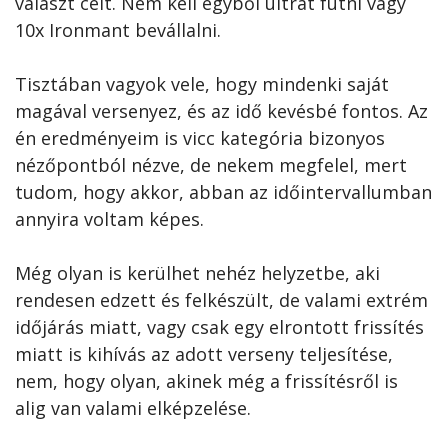
választ célt. Nem kell egyből ultrát futni vagy
10x Ironmant bevállalni.
Tisztában vagyok vele, hogy mindenki saját
magával versenyez, és az idő kevésbé fontos. Az
én eredményeim is vicc kategória bizonyos
nézőpontból nézve, de nekem megfelel, mert
tudom, hogy akkor, abban az időintervallumban
annyira voltam képes.
Még olyan is kerülhet nehéz helyzetbe, aki
rendesen edzett és felkészült, de valami extrém
időjárás miatt, vagy csak egy elrontott frissítés
miatt is kihívás az adott verseny teljesítése,
nem, hogy olyan, akinek még a frissítésről is
alig van valami elképzelése.