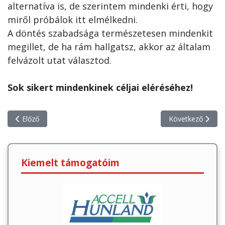
alternatíva is, de szerintem mindenki érti, hogy
miről próbálok itt elmélkedni.
A döntés szabadsága természetesen mindenkit
megillet, de ha rám hallgatsz, akkor az általam
felvázolt utat választod.
Sok sikert mindenkinek céljai eléréséhez!
Előző cikk: Új év, új teljesítménydiagnosztika, új lendület
Következő cikk: A
Előző
Következő
Kiemelt támogatóim