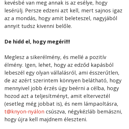
kevésbé van meg annak is az esélye, hogy
lesérülj. Persze edzeni azt kell, mert sajnos igaz
az a mondás, hogy amit beleteszel, nagyjából
annyit tudsz kivenni belőle.
De hidd el, hogy megéri!!!
Meglesz a sikerélmény, és mellé a pozitív
élmény. Igen, lehet, hogy az edződ kapásból
lebeszél egy olyan vállalásról, ami ésszerűtlen,
de az azért szerintem könnyen belátható, hogy
mennyivel jobb érzés úgy beérni a célba, hogy
hozod azt a teljesítményt, amit elterveztél
(esetleg még jobbat is), és nem lámpaoltásra,
t@knyon-nyálon
csúszva, négykézláb bemászni,
hogy újra kell majdnem éleszteni.