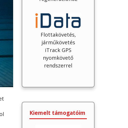
Flottakövetés,
járműkövetés
iTrack GPS
nyomkövető
rendszerrel
et
Kiemelt támogatóim
ol