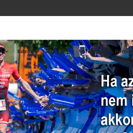
">
l
Edzés
Tudástár
Versenyek
Bemut