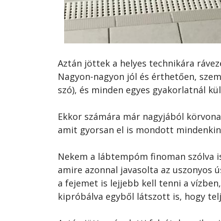
Aztán jöttek a helyes technikára ráve
Nagyon-nagyon jól és érthetően, szem
szó), és minden egyes gyakorlatnál külö
Ekkor számára már nagyjából körvona
amit gyorsan el is mondott mindenkin
Nekem a lábtempóm finoman szólva is 
amire azonnal javasolta az uszonyos ú
a fejemet is lejjebb kell tenni a vízben,
kipróbálva egyből látszott is, hogy tel