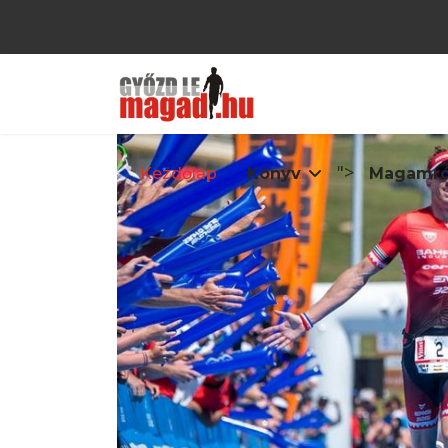
">
Kezdőlap
Könyv
Magamró