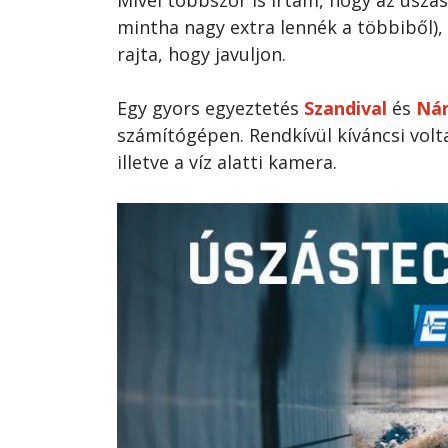
mintha nagy extra lennék a többiből),
rajta, hogy javuljon.
Egy gyors egyeztetés
Szandival
és
Nán
számítógépen. Rendkívül kíváncsi volt
illetve a víz alatti kamera.