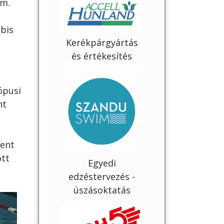
om.
bbis
Kerékpárgyártás
és értékesítés
ópusi
nt
ment
ott
Egyedi
edzéstervezés -
úszásoktatás