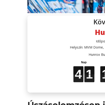
Köv
Hu
Időpo
Helyszín: MVM Dome, B
Hunrox Bu
4
4
4
4
1
1
1
1
Úszáselemzésen j