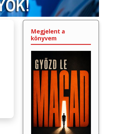
Megjelent a
könyvem