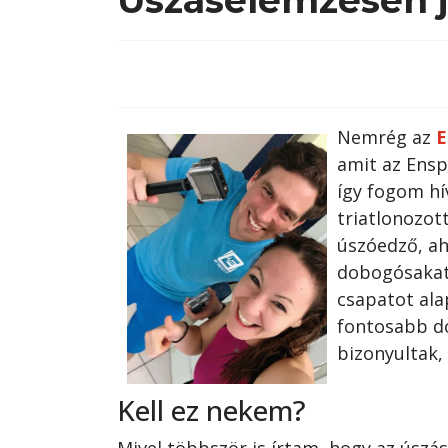
Nemrég az
E
amit az Ensp
így fogom hív
triatlonozot
úszóedző, ah
dobogósakat 
csapatot ala
fontosabb do
bizonyultak,
Kell ez nekem?
Mivel többször is írtam, hogy az úsz