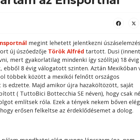
nsportnál
megint lehetett jelentkezni úszáselemzés
ort új úszóedzője
Török Alfréd
tartott. Dusi (innent
ni, mert gyakorlatilag mindenki így szólítja) 18 évig
t, ebből 8 évig válogatott szinten. Aztán Mexikóban 
ol többek között a mexikói felnőtt országos
is edzette. Majd amikor újra hazaköltözött, saját
pított ( TuttoBici Bottecchia SE néven), hogy csak n
lgot említsek róla. Ezek a tények nekem bőven elé
 hogy erősen felkeltse az érdeklődésemet a dolog.
ás nálam mondhatni elég gyenge láncszem (na, nem