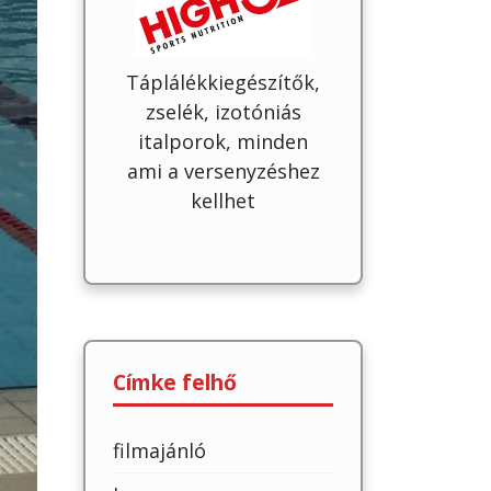
Táplálékkiegészítők,
zselék, izotóniás
italporok, minden
ami a versenyzéshez
kellhet
Címke felhő
filmajánló