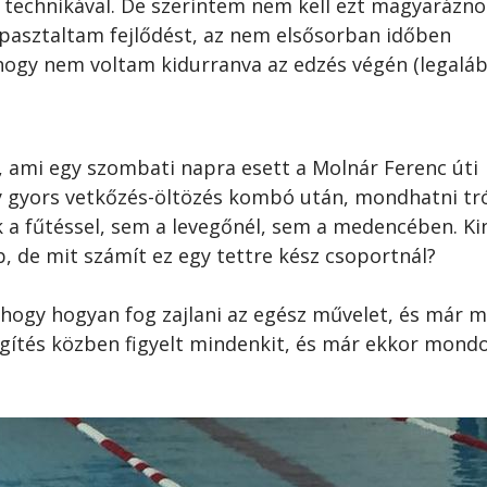
es technikával. De szerintem nem kell ezt magyarázn
pasztaltam fejlődést, az nem elsősorban időben
, hogy nem voltam kidurranva az edzés végén (legalá
, ami egy szombati napra esett a Molnár Ferenc úti
y gyors vetkőzés-öltözés kombó után, mondhatni tr
a fűtéssel, sem a levegőnél, sem a medencében. Ki
bb, de mit számít ez egy tettre kész csoportnál?
 hogy hogyan fog zajlani az egész művelet, és már 
egítés közben figyelt mindenkit, és már ekkor mond