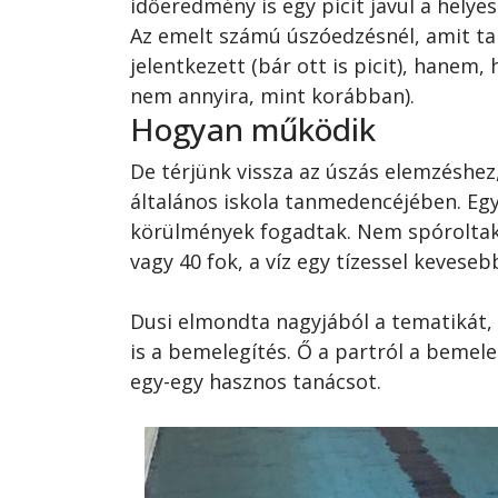
időeredmény is egy picit javul a hely
Az emelt számú úszóedzésnél, amit ta
jelentkezett (bár ott is picit), hanem
nem annyira, mint korábban).
Hogyan működik
De térjünk vissza az úszás elemzéshez
általános iskola tanmedencéjében. Eg
körülmények fogadtak. Nem spóroltak 
vagy 40 fok, a víz egy tízessel kevese
Dusi elmondta nagyjából a tematikát,
is a bemelegítés. Ő a partról a bemel
egy-egy hasznos tanácsot.