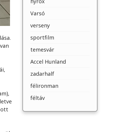
hyrox
Varsó
verseny
sportfilm
lása.
 van
temesvár
Accel Hunland
i,
zadarhalf
félironman
am),
féltáv
letve
 ott