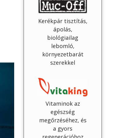
Kerékpár tisztítás,
ápolás,
biológiailag
lebomló,
környezetbarát
szerekkel
Vitaminok az
egészség
megőrzéséhez, és
a gyors
regenerációhoz