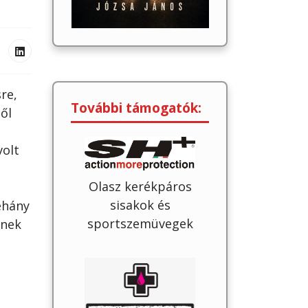
re,
További támogatók:
ől
volt
Olasz kerékpáros
sisakok és
éhány
sportszemüvegek
gnek