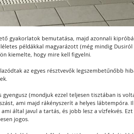
zető gyakorlatok bemutatása, majd azonnali kipróbá
léletes példákkal magyarázott (még mindig Dusiról
n kiemelte, hogy mire kell figyelni.
lazódtak az egyes résztvevők legszembetűnőbb hibá
ek.
gyengusz (mondjuk ezzel teljesen tisztában is volt
szást, ami majd rákényszerít a helyes lábtempóra. Il
 ami által javul a tartás, és jobb lesz a vízfekvés. Ezt
jesen jogos.