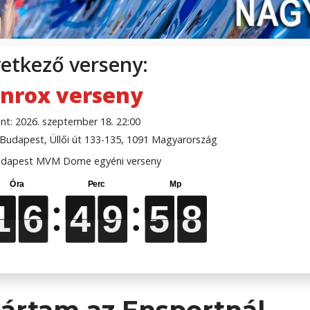
etkező verseny:
nrox verseny
nt: 2026. szeptember 18. 22:00
udapest, Üllői út 133-135, 1091 Magyarország
dapest MVM Dome egyéni verseny
1
1
1
1
6
6
6
6
4
4
4
4
9
9
9
9
5
5
5
5
6
7
6
7
ártam az Ensportnál