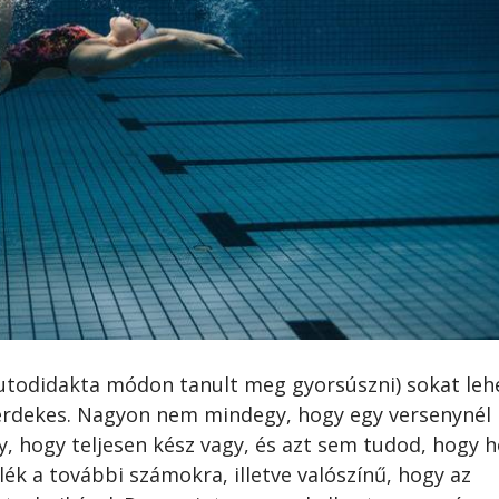
autodidakta módon tanult meg gyorsúszni) sokat leh
 érdekes. Nagyon nem mindegy, hogy egy versenynél
gy, hogy teljesen kész vagy, és azt sem tudod, hogy h
ék a további számokra, illetve valószínű, hogy az