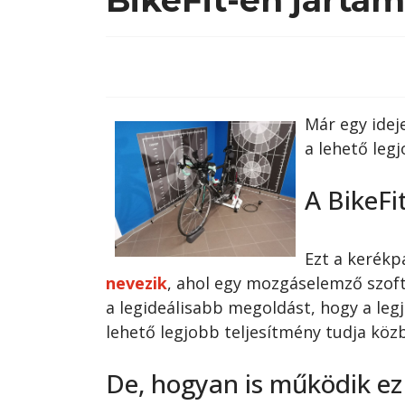
Már egy idej
a lehető leg
A BikeFi
Ezt a kerékp
nevezik
, ahol egy mozgáselemző szoft
a legideálisabb megoldást, hogy a le
lehető legjobb teljesítmény tudja közb
De, hogyan is működik ez