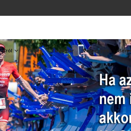
mról
Edzés
Tudástár
Versenyek
Bemu