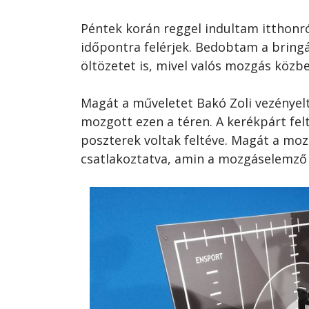
Péntek korán reggel indultam itthonról
időpontra felérjek. Bedobtam a bringá
öltözetet is, mivel valós mozgás közbe
Magát a műveletet Bakó Zoli vezényel
mozgott ezen a téren. A kerékpárt fel
poszterek voltak feltéve. Magát a mo
csatlakoztatva, amin a mozgáselemző 