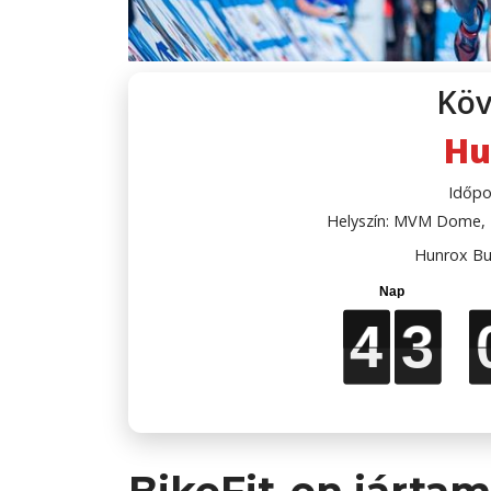
Köv
Hu
Időpo
Helyszín: MVM Dome, B
Hunrox Bu
4
4
4
4
3
3
3
3
BikeFit-en jártam