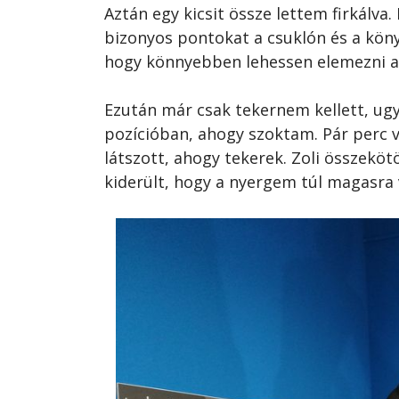
Aztán egy kicsit össze lettem firkálva.
bizonyos pontokat a csuklón és a könyö
hogy könnyebben lehessen elemezni a m
Ezután már csak tekernem kellett, ug
pozícióban, ahogy szoktam. Pár perc v
látszott, ahogy tekerek. Zoli összeköt
kiderült, hogy a nyergem túl magasra vo