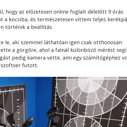
, hogy az előzetesen online foglalt délelőtt 9 órás
t a kocsiba, és természetesen vittem teljes kerékp
n történik a beállítás.
te le, aki szemmel láthatóan igen csak otthonosan
tette a görgőre, ahol a falnál különböző mérést segí
zgást pedig kamera vette, ami egy számítógéphez vo
szoftver futott.