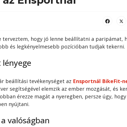
e terveztem, hogy jó lenne beállítatni a paripámat, 
jobb és legkényelmesebb pozícióban tudjak tekerni.
t lényege
ár beállítási tevékenységet az
Ensportnál BikeFit-n
ver segítségével elemzik az ember mozgását, és ker
gjobban érezze magát a nyeregben, persze úgy, hogy
en nyújtani.
 a valóságban