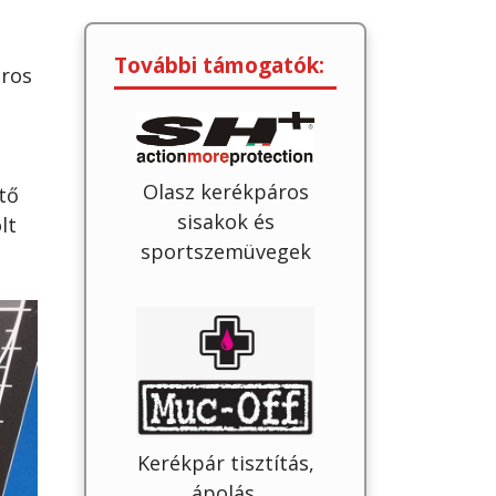
További támogatók:
áros
Olasz kerékpáros
tő
sisakok és
lt
sportszemüvegek
Kerékpár tisztítás,
ápolás,