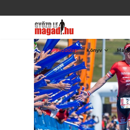
Kezdőlap
Könyv
Maga