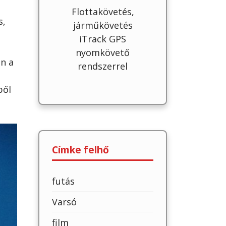
Flottakövetés,
s,
járműkövetés
iTrack GPS
nyomkövető
n a
rendszerrel
ből
Címke felhő
futás
Varsó
film