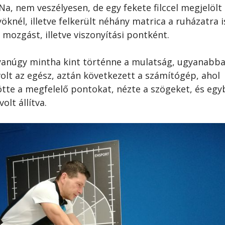
 Na, nem veszélyesen, de egy fekete filccel megjelölt
knél, illetve felkerült néhány matrica a ruházatra i
ozgást, illetve viszonyítási pontként.
yanúgy mintha kint történne a mulatság, ugyanabba
olt az egész, aztán következett a számítógép, ahol
ötte a megfelelő pontokat, nézte a szögeket, és egy
lt állítva.