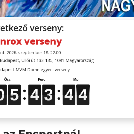
etkező verseny:
nrox verseny
nt: 2026. szeptember 18. 22:00
udapest, Üllői út 133-135, 1091 Magyarország
dapest MVM Dome egyéni verseny
0
0
0
0
5
5
5
5
4
4
4
4
3
3
3
3
4
4
4
4
2
2
2
2
 az Ensportnál