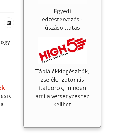
Egyedi
edzéstervezés -
úszásoktatás
hogy
Táplálékkiegészítők,
zselék, izotóniás
ek
italporok, minden
esik
ami a versenyzéshez
 a
kellhet