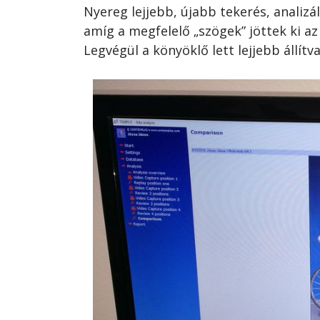
Nyereg lejjebb, újabb tekerés, analizál
amíg a megfelelő „szögek” jöttek ki az
Legvégül a könyöklő lett lejjebb állít