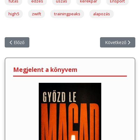
futás
edzés
úszás
kerékpár
Ensport
high5
zwift
trainingpeaks
alapozás
Előző cikk: BikeFit-en jártam az Ensportnál
Következő cikk:
Előző
Következő
Megjelent a könyvem