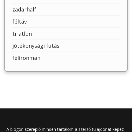
zadarhalf
féltáv
triatlon
jótékonysági futás
félironman
A blogon szereplő minden tartalom a szerző tulajdonát képezi.