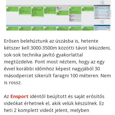
Erősen belehúztunk az úszásba is, hetente
kétszer kell 3000-3500m közötti távot leküzdeni,
sok-sok technika javító gyakorlattal
megtűzdelve. Pont most néztem, hogy az egy
évvel korábbi időmhöz képest nagyjából 30
másodpercet sikerült faragni 100 méteren. Nem
is rossz.
Az
Ensport
idéntől beújított és saját erősítős
videókat érhetnek el, akik velük készülnek. Ez
heti 2 komplett videót jelent, melyben