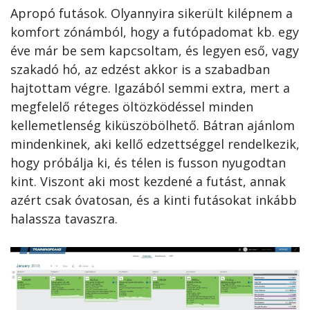
Apropó futások. Olyannyira sikerült kilépnem a
komfort zónámból, hogy a futópadomat kb. egy
éve már be sem kapcsoltam, és legyen eső, vagy
szakadó hó, az edzést akkor is a szabadban
hajtottam végre. Igazából semmi extra, mert a
megfelelő réteges öltözködéssel minden
kellemetlenség kiküszöbölhető. Bátran ajánlom
mindenkinek, aki kellő edzettséggel rendelkezik,
hogy próbálja ki, és télen is fusson nyugodtan
kint. Viszont aki most kezdené a futást, annak
azért csak óvatosan, és a kinti futásokat inkább
halassza tavaszra.