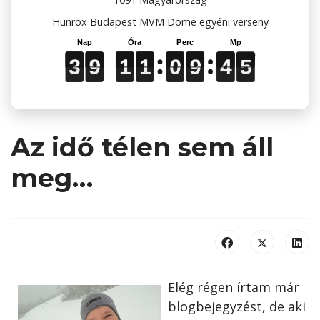
Hunrox Budapest MVM Dome egyéni verseny
3
3
3
9
9
9
1
1
1
1
1
1
0
0
0
9
9
9
4
4
4
4
4
4
3
9
1
1
0
9
4
4
Az idő télen sem áll
meg…
Elég régen írtam már
blogbejegyzést, de aki