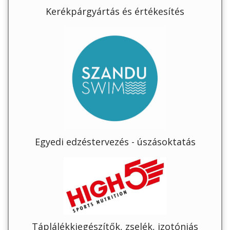
Kerékpárgyártás és értékesítés
Egyedi edzéstervezés - úszásoktatás
Táplálékkiegészítők, zselék, izotóniás