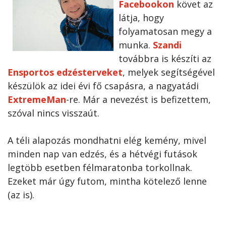
Facebookon
követ az
látja, hogy
folyamatosan megy a
munka.
Szandi
továbbra is készíti az
Ensportos edzésterveket
, melyek segítségével
készülök az idei évi fő csapásra, a nagyatádi
ExtremeMan
-re. Már a nevezést is befizettem,
szóval nincs visszaút.
A téli alapozás mondhatni elég kemény, mivel
minden nap van edzés, és a hétvégi futások
legtöbb esetben félmaratonba torkollnak.
Ezeket már úgy futom, mintha kötelező lenne
(az is).