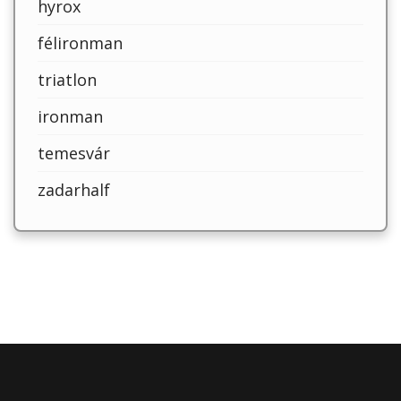
hyrox
félironman
triatlon
ironman
temesvár
zadarhalf