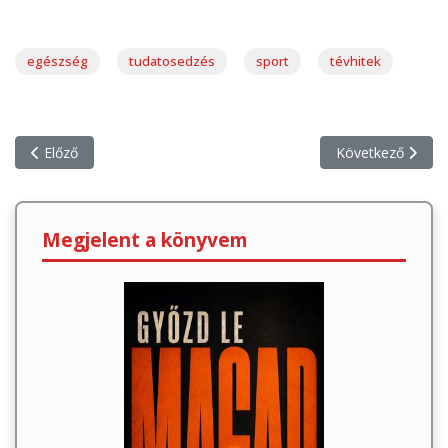
egészség
tudatosedzés
sport
tévhitek
Előző cikk: Az idő télen sem áll meg…
Következő cikk: M
Előző
Következő
Megjelent a könyvem