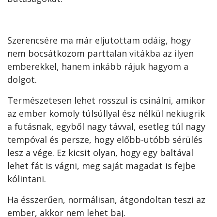
Szerencsére ma már eljutottam odáig, hogy
nem bocsátkozom parttalan vitákba az ilyen
emberekkel, hanem inkább rájuk hagyom a
dolgot.
Természetesen lehet rosszul is csinálni, amikor
az ember komoly túlsúllyal ész nélkül nekiugrik
a futásnak, egyből nagy távval, esetleg túl nagy
tempóval és persze, hogy előbb-utóbb sérülés
lesz a vége. Ez kicsit olyan, hogy egy baltával
lehet fát is vágni, meg saját magadat is fejbe
kólintani.
Ha ésszerűen, normálisan, átgondoltan teszi az
ember, akkor nem lehet baj.