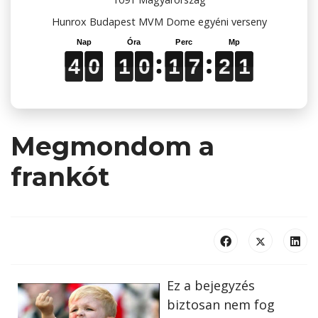
Hunrox Budapest MVM Dome egyéni verseny
4
4
4
0
0
0
1
1
1
0
0
0
1
1
1
7
7
7
2
2
2
0
0
0
4
0
1
0
1
7
2
0
Megmondom a
frankót
Ez a bejegyzés
biztosan nem fog