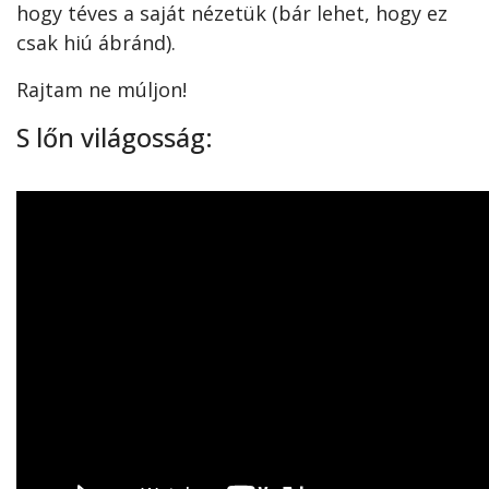
hogy téves a saját nézetük (bár lehet, hogy ez
csak hiú ábránd).
Rajtam ne múljon!
S lőn világosság: