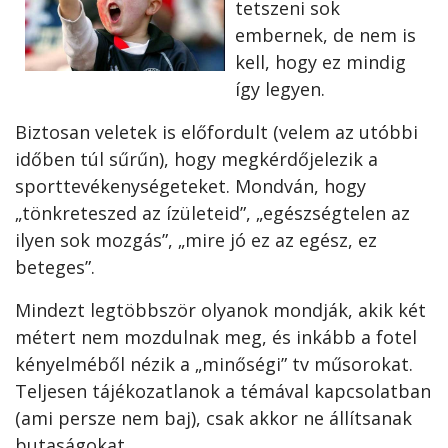
tetszeni sok
embernek, de nem is
kell, hogy ez mindig
így legyen.
Biztosan veletek is előfordult (velem az utóbbi
időben túl sűrűn), hogy megkérdőjelezik a
sporttevékenységeteket. Mondván, hogy
„tönkreteszed az ízületeid”, „egészségtelen az
ilyen sok mozgás”, „mire jó ez az egész, ez
beteges”.
Mindezt legtöbbször olyanok mondják, akik két
métert nem mozdulnak meg, és inkább a fotel
kényelméből nézik a „minőségi” tv műsorokat.
Teljesen tájékozatlanok a témával kapcsolatban
(ami persze nem baj), csak akkor ne állítsanak
butaságokat.