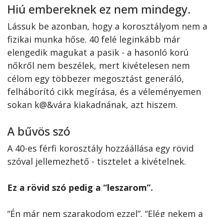
Hiú embereknek ez nem mindegy.
Lássuk be azonban, hogy a korosztályom nem a
fizikai munka hőse. 40 felé leginkább már
elengedik magukat a pasik - a hasonló korú
nőkről nem beszélek, mert kivételesen nem
célom egy többezer megosztást generáló,
felháborító cikk megírása, és a véleményemen
sokan k@&vára kiakadnának, azt hiszem.
A bűvös szó
A 40-es férfi korosztály hozzáállása egy rövid
szóval jellemezhető - tisztelet a kivételnek.
Ez a rövid szó pedig a “leszarom”.
“Én már nem szarakodom ezzel”. “Elég nekem a