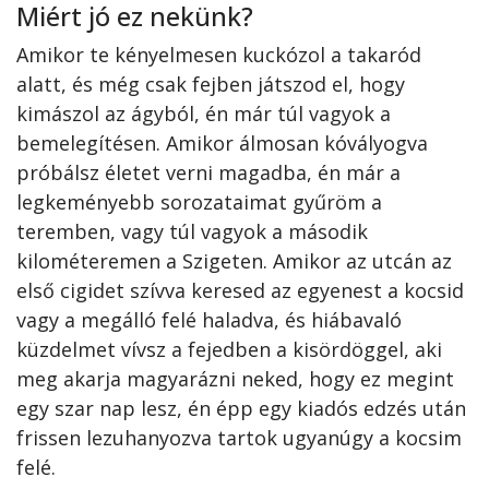
Miért jó ez nekünk?
Amikor te kényelmesen kuckózol a takaród
alatt, és még csak fejben játszod el, hogy
kimászol az ágyból, én már túl vagyok a
bemelegítésen. Amikor álmosan kóvályogva
próbálsz életet verni magadba, én már a
legkeményebb sorozataimat gyűröm a
teremben, vagy túl vagyok a második
kilométeremen a Szigeten. Amikor az utcán az
első cigidet szívva keresed az egyenest a kocsid
vagy a megálló felé haladva, és hiábavaló
küzdelmet vívsz a fejedben a kisördöggel, aki
meg akarja magyarázni neked, hogy ez megint
egy szar nap lesz, én épp egy kiadós edzés után
frissen lezuhanyozva tartok ugyanúgy a kocsim
felé.