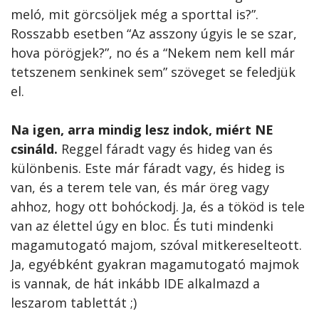
meló, mit görcsöljek még a sporttal is?”.
Rosszabb esetben “Az asszony úgyis le se szar,
hova pörögjek?”, no és a “Nekem nem kell már
tetszenem senkinek sem” szöveget se feledjük
el.
Na igen, arra mindig lesz indok, miért NE
csináld.
Reggel fáradt vagy és hideg van és
különbenis. Este már fáradt vagy, és hideg is
van, és a terem tele van, és már öreg vagy
ahhoz, hogy ott bohóckodj. Ja, és a tököd is tele
van az élettel úgy en bloc. És tuti mindenki
magamutogató majom, szóval mitkereselteott.
Ja, egyébként gyakran magamutogató majmok
is vannak, de hát inkább IDE alkalmazd a
leszarom tablettát ;)