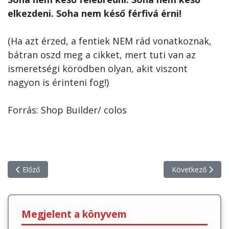
elkezdeni. Soha nem késő férfivá érni!
(Ha azt érzed, a fentiek NEM rád vonatkoznak,
bátran oszd meg a cikket, mert tuti van az
ismeretségi körödben olyan, akit viszont
nagyon is érinteni fog!)
Forrás: Shop Builder/ colos
Előző cikk: Miért jó egy edző?
Következő cikk: 
Előző
Következő
Megjelent a könyvem