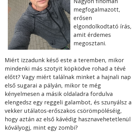
Nagyon finoman
megfogalmazott,
erősen
elgondolkodtató írás,
amit érdemes
megosztani.
Miért izzadunk késő este a teremben, mikor
mindenki más szotyit köpködve rohad a tévé
előtt? Vagy miért találnak minket a hajnali nap
első sugarai a pályán, mikor te még
kényelmesen a másik oldaladra fordulva
elengedsz egy reggeli galambot, és szunyálsz a
vekker utálatos-erőszakos csörömpöléséig,
hogy aztán az első kávédig hasznavehetetlenül
kóvályogj, mint egy zombi?