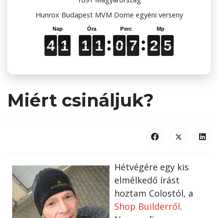
Hunrox Budapest MVM Dome egyéni verseny
4
4
4
1
1
1
1
1
1
1
1
1
0
0
0
7
7
7
2
2
2
4
5
4
1
1
1
0
7
2
5
4
Miért csináljuk?
Hétvégére egy kis
elmélkedő írást
hoztam Colostól, a
Shop Builderről
.