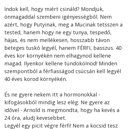
Indok kell, hogy miért csináld? Mondjuk,
önmagaddal szembeni igényességből. Nem
azért, hogy Putyinak, meg a Mucinak tetsszen a
tested, hanem hogy ne egy tunya, tespedő,
hájas, és nem mellékesen, hosszabb távon
beteges tuskó legyél, hanem FÉRFI, basszus. 40
éves kor környékén nem elhagynod kellene
magad. Ilyenkor kellene tündökölnöd! Minden
szempontból a férfiasságod csúcsán kell legyél
40 éves korod környékén.
És ne gyere nekem itt a hormonokkal -
kifogásokból mindig lesz elég. Ne gyere az
idővel - Arnold is megmondta, hogy ha kevés a
24 óra, aludj kevesebbet.
Legyél egy picit végre férfi! Nem a kocsid tesz