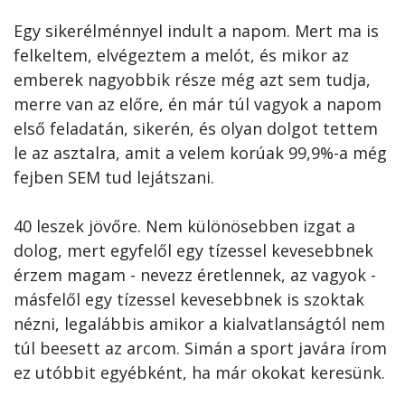
Egy sikerélménnyel indult a napom. Mert ma is
felkeltem, elvégeztem a melót, és mikor az
emberek nagyobbik része még azt sem tudja,
merre van az előre, én már túl vagyok a napom
első feladatán, sikerén, és olyan dolgot tettem
le az asztalra, amit a velem korúak 99,9%-a még
fejben SEM tud lejátszani.
40 leszek jövőre. Nem különösebben izgat a
dolog, mert egyfelől egy tízessel kevesebbnek
érzem magam - nevezz éretlennek, az vagyok -
másfelől egy tízessel kevesebbnek is szoktak
nézni, legalábbis amikor a kialvatlanságtól nem
túl beesett az arcom. Simán a sport javára írom
ez utóbbit egyébként, ha már okokat keresünk.