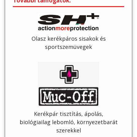
További támogatók:
Olasz kerékpáros sisakok és
sportszemüvegek
Kerékpár tisztítás, ápolás,
biológiailag lebomló, környezetbarát
szerekkel