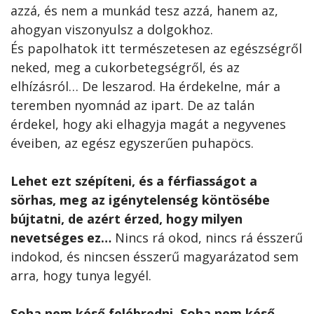
azzá, és nem a munkád tesz azzá, hanem az,
ahogyan viszonyulsz a dolgokhoz.
És papolhatok itt természetesen az egészségről
neked, meg a cukorbetegségről, és az
elhízásról… De leszarod. Ha érdekelne, már a
teremben nyomnád az ipart. De az talán
érdekel, hogy aki elhagyja magát a negyvenes
éveiben, az egész egyszerűen puhapöcs.
Lehet ezt szépíteni, és a férfiasságot a
sörhas, meg az igénytelenség köntösébe
bújtatni, de azért érzed, hogy milyen
nevetséges ez…
Nincs rá okod, nincs rá ésszerű
indokod, és nincsen ésszerű magyarázatod sem
arra, hogy tunya legyél.
Soha nem késő felébredni. Soha nem késő