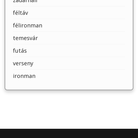
zadarhalf
féltáv
félironman
temesvár
futás
verseny
ironman