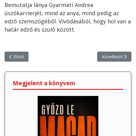
Bemutatja lánya Gyarmati Andrea
úszókarrierjét, mind az anya, mind pedig az
edző szemszögéből. Vívódásából, hogy hol van a
határ edző és szülő között.
Előző cikk: 10 nagyon erős és csodálatos mondat Szőnyi Ferenct
Következő cikk: F
Előző
Következő
Megjelent a könyvem