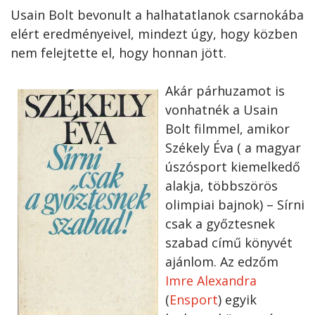
Usain Bolt bevonult a halhatatlanok csarnokába
elért eredményeivel, mindezt úgy, hogy közben
nem felejtette el, hogy honnan jött.
Akár párhuzamot is
vonhatnék a Usain
Bolt filmmel, amikor
Székely Éva ( a magyar
úszósport kiemelkedő
alakja, többszörös
olimpiai bajnok) – Sírni
csak a győztesnek
szabad című könyvét
ajánlom. Az edzőm
Imre Alexandra
(
Ensport
) egyik