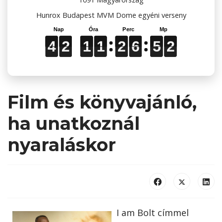
Hunrox Budapest MVM Dome egyéni verseny
2
4
4
4
2
2
2
1
1
1
1
1
1
2
2
2
6
6
6
5
5
5
1
2
1
4
2
1
1
2
6
5
Film és könyvajánló,
ha unatkoznál
nyaraláskor
I am Bolt címmel