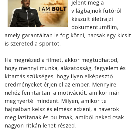
jelent meg a
világbajnok futóról
készült életrajzi
dokumentumfilm,
amely garantáltan le fog kötni, hacsak egy kicsit
is szereted a sportot.
Ha megnézed a filmet, akkor megtudhatod,
hogy mennyi munka, alázatosság, fegyelem és
kitartás szükséges, hogy ilyen elképesztő
eredményeket érjen el az ember. Mennyire
nehéz fenntartani a motivációt, amikor már
megnyertél mindent. Milyen, amikor te
hajnalban kelsz és elmész edzeni, a haverok
meg lazítanak és buliznak, amiből neked csak
nagyon ritkán lehet részed.