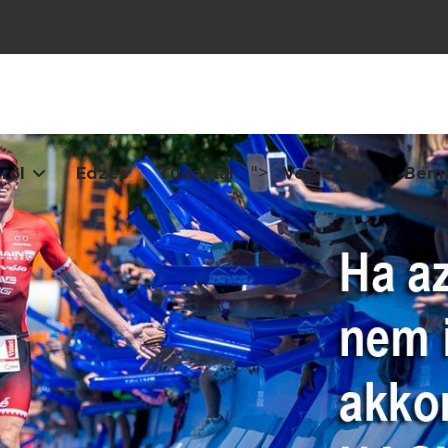
">
ról
Edzés
Tudástár
Versenyek
Bemu