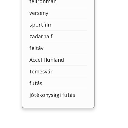
félironman
verseny
sportfilm
zadarhalf
féltáv
Accel Hunland
temesvár
futás
jótékonysági futás