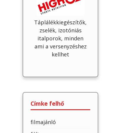
Táplálékkiegészítők,
zselék, izotóniás
italporok, minden
ami a versenyzéshez
kellhet
Címke felhő
filmajánló