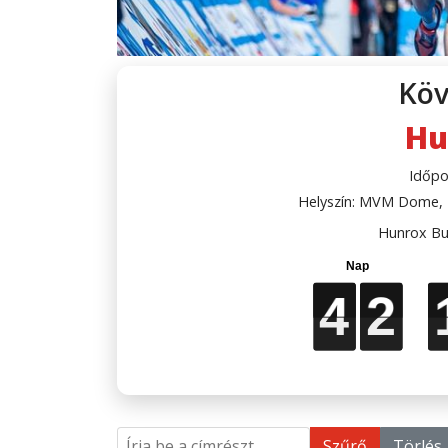
Köv
Hu
Időpo
Helyszín: MVM Dome, B
Hunrox Bu
4
4
4
4
2
2
2
2
Írja be a címrészt
Szűrő
Törlés