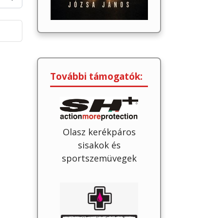
További támogatók:
Olasz kerékpáros
sisakok és
sportszemüvegek