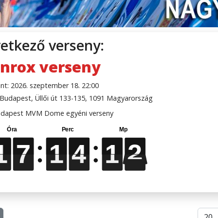
etkező verseny:
nrox verseny
nt: 2026. szeptember 18. 22:00
udapest, Üllői út 133-135, 1091 Magyarország
dapest MVM Dome egyéni verseny
1
1
1
1
7
7
7
7
1
1
1
1
4
4
4
4
1
1
1
1
1
2
1
2
Téte