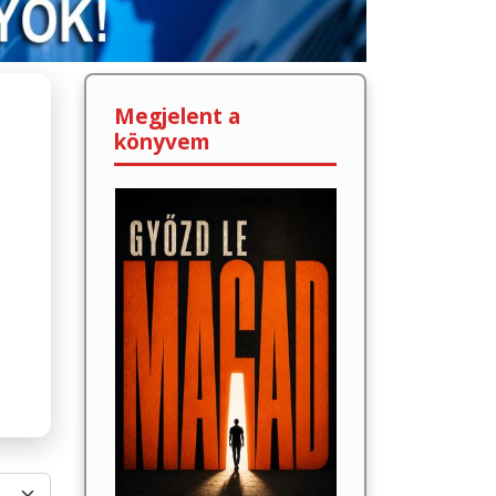
Megjelent a
könyvem
lek #