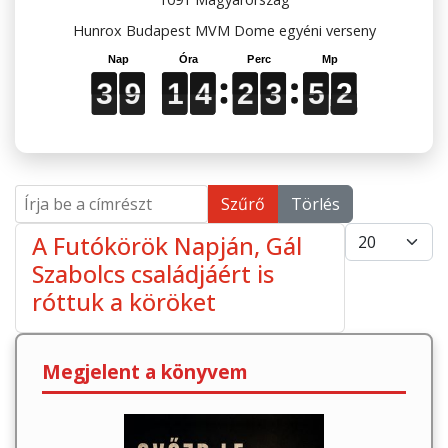
Hunrox Budapest MVM Dome egyéni verseny
3
3
3
9
9
9
1
1
1
4
4
4
2
2
2
3
3
3
5
5
5
2
2
2
3
9
1
4
2
3
5
2
Írja be a címrészt
Szűrő
Törlés
Tételek #
A Futókörök Napján, Gál
Szabolcs családjáért is
róttuk a köröket
Megjelent a könyvem